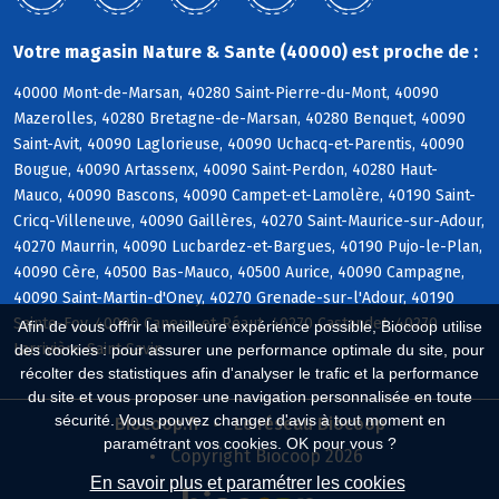
Votre magasin Nature & Sante (40000) est proche de :
40000 Mont-de-Marsan, 40280 Saint-Pierre-du-Mont, 40090
Mazerolles, 40280 Bretagne-de-Marsan, 40280 Benquet, 40090
Saint-Avit, 40090 Laglorieuse, 40090 Uchacq-et-Parentis, 40090
Bougue, 40090 Artassenx, 40090 Saint-Perdon, 40280 Haut-
Mauco, 40090 Bascons, 40090 Campet-et-Lamolère, 40190 Saint-
Cricq-Villeneuve, 40090 Gaillères, 40270 Saint-Maurice-sur-Adour,
40270 Maurrin, 40090 Lucbardez-et-Bargues, 40190 Pujo-le-Plan,
40090 Cère, 40500 Bas-Mauco, 40500 Aurice, 40090 Campagne,
40090 Saint-Martin-d'Oney, 40270 Grenade-sur-l'Adour, 40190
Sainte-Foy, 40090 Canenx-et-Réaut, 40270 Castandet, 40270
Afin de vous offrir la meilleure expérience possible, Biocoop utilise
Larrivière-Saint-Savin
des cookies : pour assurer une performance optimale du site, pour
récolter des statistiques afin d'analyser le trafic et la performance
du site et vous proposer une navigation personnalisée en toute
sécurité. Vous pouvez changer d'avis à tout moment en
Biocoop.fr
Le réseau Biocoop
paramétrant vos cookies. OK pour vous ?
Copyright Biocoop 2026
En savoir plus et paramétrer les cookies