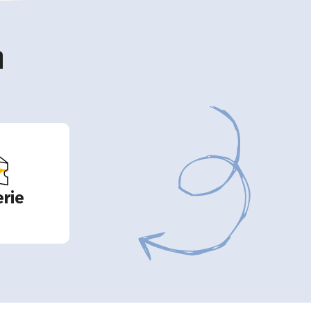
n
rie