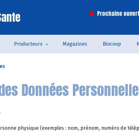
Sante
Prochaine ouvert
Producteurs
Magazines
Biocoop
les
des Données Personnell
?
 personne physique (exemples : nom, prénom, numéro de télépho