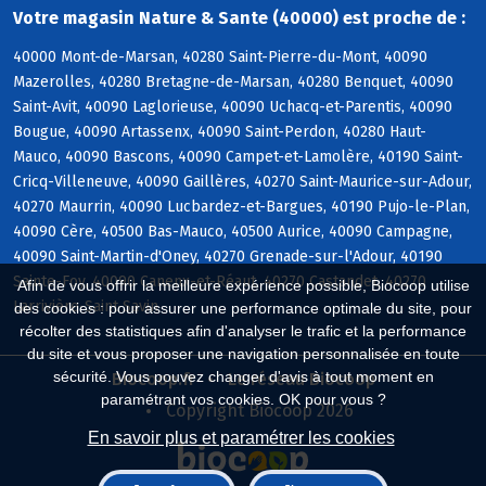
Votre magasin Nature & Sante (40000) est proche de :
40000 Mont-de-Marsan, 40280 Saint-Pierre-du-Mont, 40090
Mazerolles, 40280 Bretagne-de-Marsan, 40280 Benquet, 40090
Saint-Avit, 40090 Laglorieuse, 40090 Uchacq-et-Parentis, 40090
Bougue, 40090 Artassenx, 40090 Saint-Perdon, 40280 Haut-
Mauco, 40090 Bascons, 40090 Campet-et-Lamolère, 40190 Saint-
Cricq-Villeneuve, 40090 Gaillères, 40270 Saint-Maurice-sur-Adour,
40270 Maurrin, 40090 Lucbardez-et-Bargues, 40190 Pujo-le-Plan,
40090 Cère, 40500 Bas-Mauco, 40500 Aurice, 40090 Campagne,
40090 Saint-Martin-d'Oney, 40270 Grenade-sur-l'Adour, 40190
Sainte-Foy, 40090 Canenx-et-Réaut, 40270 Castandet, 40270
Afin de vous offrir la meilleure expérience possible, Biocoop utilise
Larrivière-Saint-Savin
des cookies : pour assurer une performance optimale du site, pour
récolter des statistiques afin d'analyser le trafic et la performance
du site et vous proposer une navigation personnalisée en toute
sécurité. Vous pouvez changer d'avis à tout moment en
Biocoop.fr
Le réseau Biocoop
paramétrant vos cookies. OK pour vous ?
Copyright Biocoop 2026
En savoir plus et paramétrer les cookies