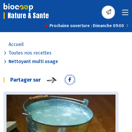
Nature & Sante
Prochaine ouverture : Dimanche 09:00
Accueil
Toutes nos recettes
Nettoyant multi usage
Partager sur