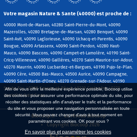
Votre magasin Nature & Sante (40000) est proche de :
40000 Mont-de-Marsan, 40280 Saint-Pierre-du-Mont, 40090
Mazerolles, 40280 Bretagne-de-Marsan, 40280 Benquet, 40090
Saint-Avit, 40090 Laglorieuse, 40090 Uchacq-et-Parentis, 40090
Bougue, 40090 Artassenx, 40090 Saint-Perdon, 40280 Haut-
Mauco, 40090 Bascons, 40090 Campet-et-Lamolère, 40190 Saint-
Cricq-Villeneuve, 40090 Gaillères, 40270 Saint-Maurice-sur-Adour,
40270 Maurrin, 40090 Lucbardez-et-Bargues, 40190 Pujo-le-Plan,
40090 Cère, 40500 Bas-Mauco, 40500 Aurice, 40090 Campagne,
40090 Saint-Martin-d'Oney, 40270 Grenade-sur-l'Adour, 40190
Sainte-Foy, 40090 Canenx-et-Réaut, 40270 Castandet, 40270
Afin de vous offrir la meilleure expérience possible, Biocoop utilise
Larrivière-Saint-Savin
des cookies : pour assurer une performance optimale du site, pour
récolter des statistiques afin d'analyser le trafic et la performance
du site et vous proposer une navigation personnalisée en toute
sécurité. Vous pouvez changer d'avis à tout moment en
Biocoop.fr
Le réseau Biocoop
paramétrant vos cookies. OK pour vous ?
Copyright Biocoop 2026
En savoir plus et paramétrer les cookies