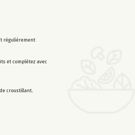
nt régulièrement
fits et complétez avec
e croustillant.