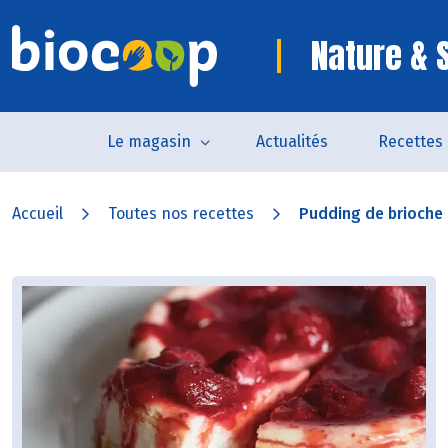
Nature & 
Le magasin
Actualités
Recettes
Accueil
Toutes nos recettes
Pudding de brioche a