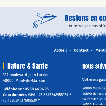
Restons en con
....et retrouvez nos of
Accueil
Contact
Menti
Nature & Sante
Nous suiv
337 boulevard Jean Larrieu
Votre magasi
40000 Mont-de-Marsan
40000 Mont-de-
Téléphone :
05 58 46 24 25
40090 Uchacq-e
Coordonnées GPS :
43,8873748555129 ° ,
Saint-Cricq-Vil
-0,488384127508539 °
40500 Bas-Mauc