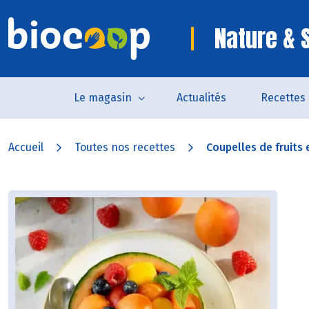
Nature & 
Le magasin
Actualités
Recettes
Accueil
Toutes nos recettes
Coupelles de fruits 