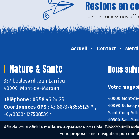
Restons en con
....et retrouvez nos of
Accueil
Contact
Menti
Nature & Sante
Nous suiv
337 boulevard Jean Larrieu
Votre magasi
40000 Mont-de-Marsan
40000 Mont-de-
Téléphone :
05 58 46 24 25
40090 Uchacq-e
Coordonnées GPS :
43,8873748555129 ° ,
Saint-Cricq-Vil
-0,488384127508539 °
40500 Bas-Mauc
40270 Castandet
Afin de vous offrir la meilleure expérience possible, Biocoop utilise d
vous proposer une navigation personnal