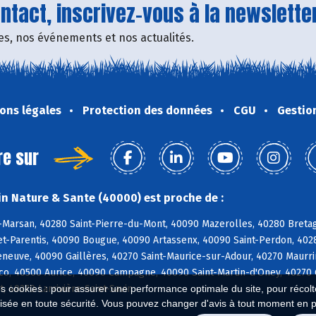
tact, inscrivez-vous à la newsletter
fres, nos événements et nos actualités.
ons légales
Protection des données
CGU
Gestio
re sur
n Nature & Sante (40000) est proche de :
Marsan, 40280 Saint-Pierre-du-Mont, 40090 Mazerolles, 40280 Bretag
t-Parentis, 40090 Bougue, 40090 Artassenx, 40090 Saint-Perdon, 40
leneuve, 40090 Gaillères, 40270 Saint-Maurice-sur-Adour, 40270 Maur
o, 40500 Aurice, 40090 Campagne, 40090 Saint-Martin-d'Oney, 40270 
, 40270 Larrivière-Saint-Savin
es cookies : pour assurer une performance optimale du site, pour récolter
isée en toute sécurité. Vous pouvez changer d'avis à tout moment en 