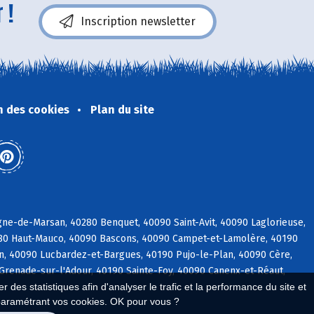
 !
Inscription newsletter
n des cookies
Plan du site
ne-de-Marsan, 40280 Benquet, 40090 Saint-Avit, 40090 Laglorieuse,
280 Haut-Mauco, 40090 Bascons, 40090 Campet-et-Lamolère, 40190
rin, 40090 Lucbardez-et-Bargues, 40190 Pujo-le-Plan, 40090 Cère,
Grenade-sur-l'Adour, 40190 Sainte-Foy, 40090 Canenx-et-Réaut,
 des statistiques afin d'analyser le trafic et la performance du site et
paramétrant vos cookies. OK pour vous ?