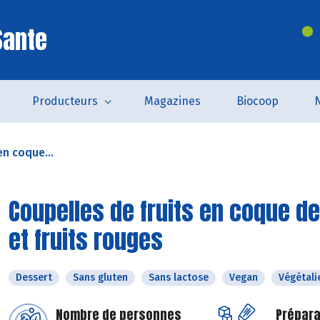
Sante
Producteurs
Magazines
Biocoop
en coque...
Coupelles de fruits en coque de
et fruits rouges
Dessert
Sans gluten
Sans lactose
Vegan
Végétali
Nombre de personnes
Prépara