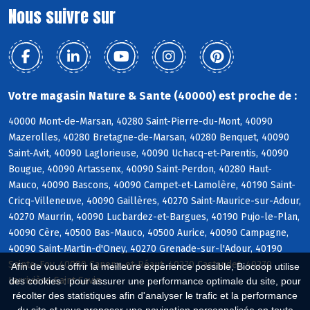
Nous suivre sur
Votre magasin Nature & Sante (40000) est proche de :
40000 Mont-de-Marsan, 40280 Saint-Pierre-du-Mont, 40090
Mazerolles, 40280 Bretagne-de-Marsan, 40280 Benquet, 40090
Saint-Avit, 40090 Laglorieuse, 40090 Uchacq-et-Parentis, 40090
Bougue, 40090 Artassenx, 40090 Saint-Perdon, 40280 Haut-
Mauco, 40090 Bascons, 40090 Campet-et-Lamolère, 40190 Saint-
Cricq-Villeneuve, 40090 Gaillères, 40270 Saint-Maurice-sur-Adour,
40270 Maurrin, 40090 Lucbardez-et-Bargues, 40190 Pujo-le-Plan,
40090 Cère, 40500 Bas-Mauco, 40500 Aurice, 40090 Campagne,
40090 Saint-Martin-d'Oney, 40270 Grenade-sur-l'Adour, 40190
Sainte-Foy, 40090 Canenx-et-Réaut, 40270 Castandet, 40270
Afin de vous offrir la meilleure expérience possible, Biocoop utilise
Larrivière-Saint-Savin
des cookies : pour assurer une performance optimale du site, pour
récolter des statistiques afin d'analyser le trafic et la performance