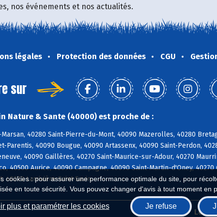
fres, nos événements et nos actualités.
ons légales
Protection des données
CGU
Gestio
re sur
n Nature & Sante (40000) est proche de :
Marsan, 40280 Saint-Pierre-du-Mont, 40090 Mazerolles, 40280 Bretag
t-Parentis, 40090 Bougue, 40090 Artassenx, 40090 Saint-Perdon, 40
leneuve, 40090 Gaillères, 40270 Saint-Maurice-sur-Adour, 40270 Maur
o, 40500 Aurice, 40090 Campagne, 40090 Saint-Martin-d'Oney, 40270 
, 40270 Larrivière-Saint-Savin
es cookies : pour assurer une performance optimale du site, pour récolter
isée en toute sécurité. Vous pouvez changer d'avis à tout moment en 
r plus et paramétrer les cookies
Je refuse
J
Biocoop.fr
Le ré