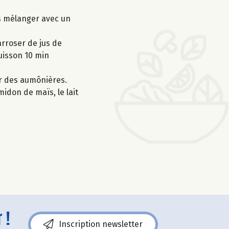
is mélanger avec un
rroser de jus de
cuisson 10 min
er des aumônières.
midon de maïs, le lait
 !
Inscription newsletter