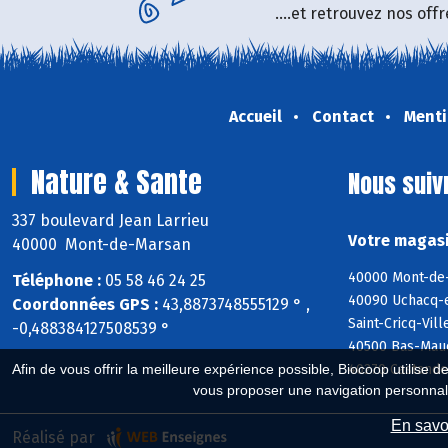
....et retrouvez nos of
Accueil
Contact
Menti
Nature & Sante
Nous suiv
337 boulevard Jean Larrieu
Votre magasi
40000 Mont-de-Marsan
40000 Mont-de-
Téléphone :
05 58 46 24 25
40090 Uchacq-e
Coordonnées GPS :
43,8873748555129 ° ,
Saint-Cricq-Vil
-0,488384127508539 °
40500 Bas-Mauc
40270 Castandet
Afin de vous offrir la meilleure expérience possible, Biocoop utilise d
vous proposer une navigation personnal
En savoi
Réalisé par