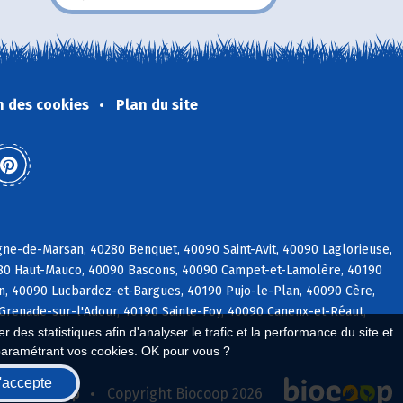
n des cookies
Plan du site
ne-de-Marsan, 40280 Benquet, 40090 Saint-Avit, 40090 Laglorieuse,
280 Haut-Mauco, 40090 Bascons, 40090 Campet-et-Lamolère, 40190
rin, 40090 Lucbardez-et-Bargues, 40190 Pujo-le-Plan, 40090 Cère,
Grenade-sur-l'Adour, 40190 Sainte-Foy, 40090 Canenx-et-Réaut,
 des statistiques afin d'analyser le trafic et la performance du site et
paramétrant vos cookies. OK pour vous ?
'accepte
seau Biocoop
Copyright Biocoop 2026