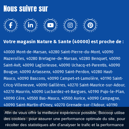
Nous suivre sur
Votre magasin Nature & Sante (40000) est proche de :
40000 Mont-de-Marsan, 40280 Saint-Pierre-du-Mont, 40090
Mazerolles, 40280 Bretagne-de-Marsan, 40280 Benquet, 40090
Saint-Avit, 40090 Laglorieuse, 40090 Uchacq-et-Parentis, 40090
Bougue, 40090 Artassenx, 40090 Saint-Perdon, 40280 Haut-
Mauco, 40090 Bascons, 40090 Campet-et-Lamolère, 40190 Saint-
Cricq-Villeneuve, 40090 Gaillères, 40270 Saint-Maurice-sur-Adour,
40270 Maurrin, 40090 Lucbardez-et-Bargues, 40190 Pujo-le-Plan,
40090 Cère, 40500 Bas-Mauco, 40500 Aurice, 40090 Campagne,
40090 Saint-Martin-d'Oney, 40270 Grenade-sur-l'Adour, 40190
Sainte-Foy, 40090 Canenx-et-Réaut, 40270 Castandet, 40270
Afin de vous offrir la meilleure expérience possible, Biocoop utilise
Larrivière-Saint-Savin
des cookies : pour assurer une performance optimale du site, pour
récolter des statistiques afin d'analyser le trafic et la performance