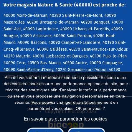
Votre magasin Nature & Sante (40000) est proche de :
40000 Mont-de-Marsan, 40280 Saint-Pierre-du-Mont, 40090
Mazerolles, 40280 Bretagne-de-Marsan, 40280 Benquet, 40090
Saint-Avit, 40090 Laglorieuse, 40090 Uchacq-et-Parentis, 40090
Bougue, 40090 Artassenx, 40090 Saint-Perdon, 40280 Haut-
Mauco, 40090 Bascons, 40090 Campet-et-Lamolère, 40190 Saint-
Cricq-Villeneuve, 40090 Gaillères, 40270 Saint-Maurice-sur-Adour,
40270 Maurrin, 40090 Lucbardez-et-Bargues, 40190 Pujo-le-Plan,
40090 Cère, 40500 Bas-Mauco, 40500 Aurice, 40090 Campagne,
40090 Saint-Martin-d'Oney, 40270 Grenade-sur-l'Adour, 40190
Sainte-Foy, 40090 Canenx-et-Réaut, 40270 Castandet, 40270
Afin de vous offrir la meilleure expérience possible, Biocoop utilise
Larrivière-Saint-Savin
des cookies : pour assurer une performance optimale du site, pour
récolter des statistiques afin d'analyser le trafic et la performance
du site et vous proposer une navigation personnalisée en toute
sécurité. Vous pouvez changer d'avis à tout moment en
Biocoop.fr
Le réseau Biocoop
paramétrant vos cookies. OK pour vous ?
Copyright Biocoop 2026
En savoir plus et paramétrer les cookies