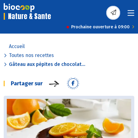
Nature & Sante
Prochaine ouverture à 09:00
Accueil
Toutes nos recettes
Gâteau aux pépites de chocolat...
Partager sur