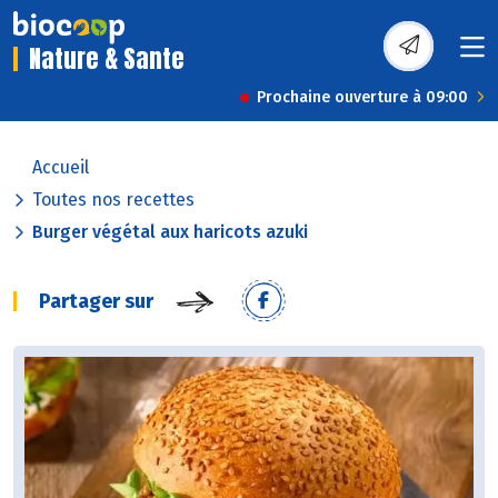
Nature & Sante
Prochaine ouverture à 09:00
Accueil
Toutes nos recettes
Burger végétal aux haricots azuki
Partager sur