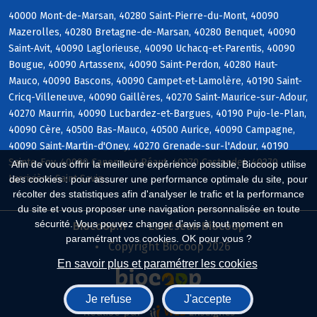
40000 Mont-de-Marsan, 40280 Saint-Pierre-du-Mont, 40090
Mazerolles, 40280 Bretagne-de-Marsan, 40280 Benquet, 40090
Saint-Avit, 40090 Laglorieuse, 40090 Uchacq-et-Parentis, 40090
Bougue, 40090 Artassenx, 40090 Saint-Perdon, 40280 Haut-
Mauco, 40090 Bascons, 40090 Campet-et-Lamolère, 40190 Saint-
Cricq-Villeneuve, 40090 Gaillères, 40270 Saint-Maurice-sur-Adour,
40270 Maurrin, 40090 Lucbardez-et-Bargues, 40190 Pujo-le-Plan,
40090 Cère, 40500 Bas-Mauco, 40500 Aurice, 40090 Campagne,
40090 Saint-Martin-d'Oney, 40270 Grenade-sur-l'Adour, 40190
Sainte-Foy, 40090 Canenx-et-Réaut, 40270 Castandet, 40270
Afin de vous offrir la meilleure expérience possible, Biocoop utilise
Larrivière-Saint-Savin
des cookies : pour assurer une performance optimale du site, pour
récolter des statistiques afin d'analyser le trafic et la performance
du site et vous proposer une navigation personnalisée en toute
sécurité. Vous pouvez changer d'avis à tout moment en
Biocoop.fr
Le réseau Biocoop
paramétrant vos cookies. OK pour vous ?
Copyright Biocoop 2026
En savoir plus et paramétrer les cookies
Je refuse
J'accepte
Réalisé par