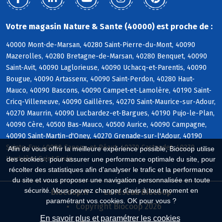
Votre magasin Nature & Sante (40000) est proche de :
40000 Mont-de-Marsan, 40280 Saint-Pierre-du-Mont, 40090
Mazerolles, 40280 Bretagne-de-Marsan, 40280 Benquet, 40090
Saint-Avit, 40090 Laglorieuse, 40090 Uchacq-et-Parentis, 40090
Bougue, 40090 Artassenx, 40090 Saint-Perdon, 40280 Haut-
Mauco, 40090 Bascons, 40090 Campet-et-Lamolère, 40190 Saint-
Cricq-Villeneuve, 40090 Gaillères, 40270 Saint-Maurice-sur-Adour,
40270 Maurrin, 40090 Lucbardez-et-Bargues, 40190 Pujo-le-Plan,
40090 Cère, 40500 Bas-Mauco, 40500 Aurice, 40090 Campagne,
40090 Saint-Martin-d'Oney, 40270 Grenade-sur-l'Adour, 40190
Sainte-Foy, 40090 Canenx-et-Réaut, 40270 Castandet, 40270
Afin de vous offrir la meilleure expérience possible, Biocoop utilise
Larrivière-Saint-Savin
des cookies : pour assurer une performance optimale du site, pour
récolter des statistiques afin d'analyser le trafic et la performance
du site et vous proposer une navigation personnalisée en toute
sécurité. Vous pouvez changer d'avis à tout moment en
Biocoop.fr
Le réseau Biocoop
paramétrant vos cookies. OK pour vous ?
Copyright Biocoop 2026
En savoir plus et paramétrer les cookies