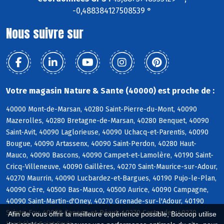
-0,488384127508539 °
Nous suivre sur
Votre magasin Nature & Sante (40000) est proche de :
40000 Mont-de-Marsan, 40280 Saint-Pierre-du-Mont, 40090
Mazerolles, 40280 Bretagne-de-Marsan, 40280 Benquet, 40090
Saint-Avit, 40090 Laglorieuse, 40090 Uchacq-et-Parentis, 40090
Bougue, 40090 Artassenx, 40090 Saint-Perdon, 40280 Haut-
Mauco, 40090 Bascons, 40090 Campet-et-Lamolère, 40190 Saint-
Cricq-Villeneuve, 40090 Gaillères, 40270 Saint-Maurice-sur-Adour,
40270 Maurrin, 40090 Lucbardez-et-Bargues, 40190 Pujo-le-Plan,
40090 Cère, 40500 Bas-Mauco, 40500 Aurice, 40090 Campagne,
40090 Saint-Martin-d'Oney, 40270 Grenade-sur-l'Adour, 40190
Sainte-Foy, 40090 Canenx-et-Réaut, 40270 Castandet, 40270
Afin de vous offrir la meilleure expérience possible, Biocoop utilise