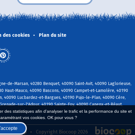
n des cookies
Plan du site
ne-de-Marsan, 40280 Benquet, 40090 Saint-Avit, 40090 Laglorieuse,
280 Haut-Mauco, 40090 Bascons, 40090 Campet-et-Lamolère, 40190
rin, 40090 Lucbardez-et-Bargues, 40190 Pujo-le-Plan, 40090 Cère,
Grenade-sur-l'Adour, 40190 Sainte-Foy, 40090 Canenx-et-Réaut,
 des statistiques afin d'analyser le trafic et la performance du site et
paramétrant vos cookies. OK pour vous ?
'accepte
seau Biocoop
Copyright Biocoop 2026