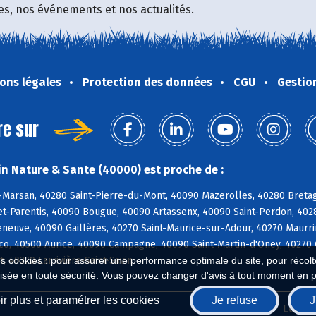
fres, nos événements et nos actualités.
ons légales
Protection des données
CGU
Gestio
re sur
n Nature & Sante (40000) est proche de :
Marsan, 40280 Saint-Pierre-du-Mont, 40090 Mazerolles, 40280 Bretag
t-Parentis, 40090 Bougue, 40090 Artassenx, 40090 Saint-Perdon, 40
leneuve, 40090 Gaillères, 40270 Saint-Maurice-sur-Adour, 40270 Maur
o, 40500 Aurice, 40090 Campagne, 40090 Saint-Martin-d'Oney, 40270 
, 40270 Larrivière-Saint-Savin
es cookies : pour assurer une performance optimale du site, pour récolter
isée en toute sécurité. Vous pouvez changer d'avis à tout moment en 
r plus et paramétrer les cookies
Je refuse
J
Biocoop.fr
Le ré