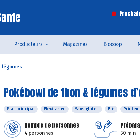
Sante
Prochai
Producteurs
Magazines
Biocoop
 légumes...
Pokébowl de thon & légumes d’é
Plat principal
Flexitarien
Sans gluten
Eté
Printem
Nombre de personnes
Prépara
4 personnes
30 min