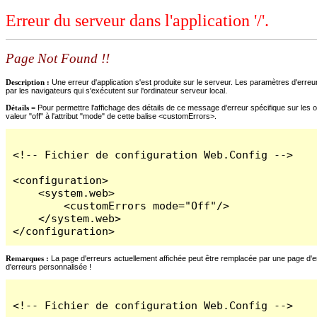
Erreur du serveur dans l'application '/'.
Page Not Found !!
Description :
Une erreur d'application s'est produite sur le serveur. Les paramètres d'erreur
par les navigateurs qui s'exécutent sur l'ordinateur serveur local.
Détails =
Pour permettre l'affichage des détails de ce message d'erreur spécifique sur les o
valeur "off" à l'attribut "mode" de cette balise <customErrors>.
<!-- Fichier de configuration Web.Config -->

<configuration>

    <system.web>

        <customErrors mode="Off"/>

    </system.web>

</configuration>
Remarques :
La page d'erreurs actuellement affichée peut être remplacée par une page d'erre
d'erreurs personnalisée !
<!-- Fichier de configuration Web.Config -->
