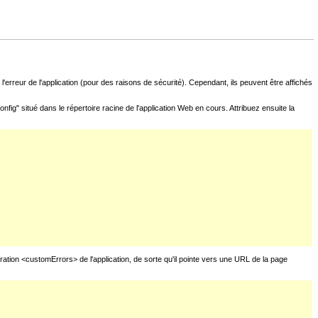
l'erreur de l'application (pour des raisons de sécurité). Cependant, ils peuvent être affichés
fig" situé dans le répertoire racine de l'application Web en cours. Attribuez ensuite la
uration <customErrors> de l'application, de sorte qu'il pointe vers une URL de la page