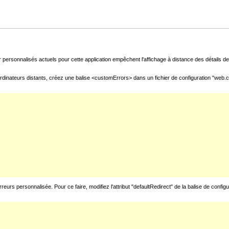
 personnalisés actuels pour cette application empêchent l'affichage à distance des détails de 
rdinateurs distants, créez une balise <customErrors> dans un fichier de configuration "web.con
urs personnalisée. Pour ce faire, modifiez l'attribut "defaultRedirect" de la balise de config