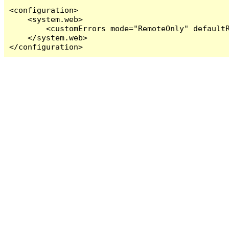
<configuration>

    <system.web>

        <customErrors mode="RemoteOnly" defaultR
    </system.web>

</configuration>