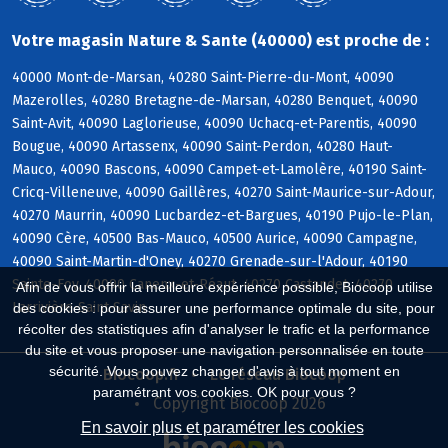
Votre magasin Nature & Sante (40000) est proche de :
40000 Mont-de-Marsan, 40280 Saint-Pierre-du-Mont, 40090
Mazerolles, 40280 Bretagne-de-Marsan, 40280 Benquet, 40090
Saint-Avit, 40090 Laglorieuse, 40090 Uchacq-et-Parentis, 40090
Bougue, 40090 Artassenx, 40090 Saint-Perdon, 40280 Haut-
Mauco, 40090 Bascons, 40090 Campet-et-Lamolère, 40190 Saint-
Cricq-Villeneuve, 40090 Gaillères, 40270 Saint-Maurice-sur-Adour,
40270 Maurrin, 40090 Lucbardez-et-Bargues, 40190 Pujo-le-Plan,
40090 Cère, 40500 Bas-Mauco, 40500 Aurice, 40090 Campagne,
40090 Saint-Martin-d'Oney, 40270 Grenade-sur-l'Adour, 40190
Sainte-Foy, 40090 Canenx-et-Réaut, 40270 Castandet, 40270
Afin de vous offrir la meilleure expérience possible, Biocoop utilise
Larrivière-Saint-Savin
des cookies : pour assurer une performance optimale du site, pour
récolter des statistiques afin d'analyser le trafic et la performance
du site et vous proposer une navigation personnalisée en toute
sécurité. Vous pouvez changer d'avis à tout moment en
Biocoop.fr
Le réseau Biocoop
paramétrant vos cookies. OK pour vous ?
Copyright Biocoop 2026
En savoir plus et paramétrer les cookies