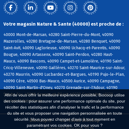
Votre magasin Nature & Sante (40000) est proche de :
40000 Mont-de-Marsan, 40280 Saint-Pierre-du-Mont, 40090
Mazerolles, 40280 Bretagne-de-Marsan, 40280 Benquet, 40090
Saint-Avit, 40090 Laglorieuse, 40090 Uchacq-et-Parentis, 40090
Bougue, 40090 Artassenx, 40090 Saint-Perdon, 40280 Haut-
Mauco, 40090 Bascons, 40090 Campet-et-Lamolère, 40190 Saint-
Cricq-Villeneuve, 40090 Gaillères, 40270 Saint-Maurice-sur-Adour,
40270 Maurrin, 40090 Lucbardez-et-Bargues, 40190 Pujo-le-Plan,
40090 Cère, 40500 Bas-Mauco, 40500 Aurice, 40090 Campagne,
40090 Saint-Martin-d'Oney, 40270 Grenade-sur-l'Adour, 40190
Sainte-Foy, 40090 Canenx-et-Réaut, 40270 Castandet, 40270
Afin de vous offrir la meilleure expérience possible, Biocoop utilise
Larrivière-Saint-Savin
des cookies : pour assurer une performance optimale du site, pour
récolter des statistiques afin d'analyser le trafic et la performance
du site et vous proposer une navigation personnalisée en toute
sécurité. Vous pouvez changer d'avis à tout moment en
Biocoop.fr
Le réseau Biocoop
paramétrant vos cookies. OK pour vous ?
Copyright Biocoop 2026