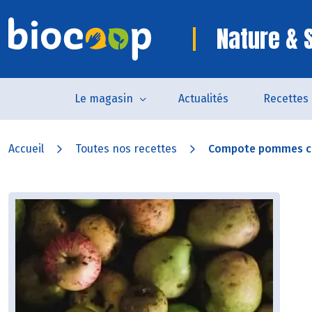
Nature & 
Le magasin
Actualités
Recettes
Accueil
Toutes nos recettes
Compote pommes ca