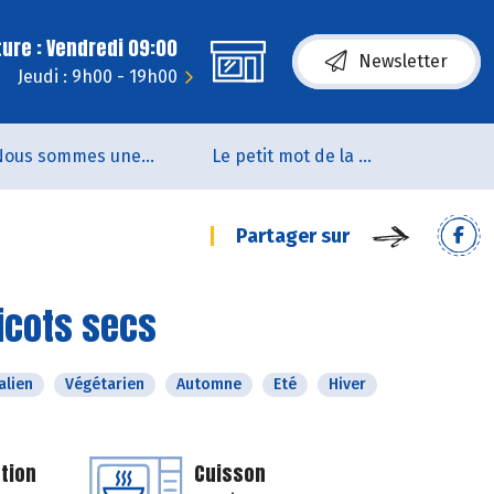
ure : Vendredi 09:00
Newsletter
Jeudi : 9h00 - 19h00
Nous sommes une coopérative de salarié.es
Le petit mot de la naturo
Partager sur
icots secs
alien
Végétarien
Automne
Eté
Hiver
tion
Cuisson