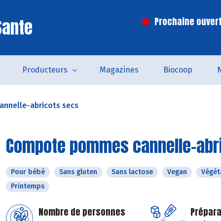
Sante
Prochaine ouvert
Producteurs
Magazines
Biocoop
nnelle-abricots secs
Compote pommes cannelle-abr
Pour bébé
Sans gluten
Sans lactose
Vegan
Végét
Printemps
Nombre de personnes
Prépara