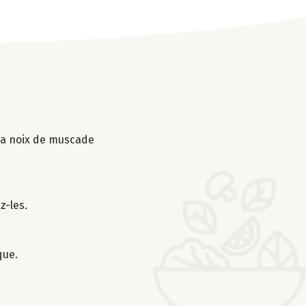
t la noix de muscade
z-les.
que.