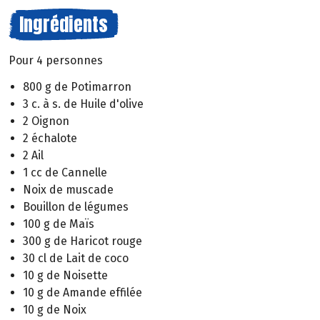
Ingrédients
Pour 4 personnes
800 g de Potimarron
3 c. à s. de Huile d'olive
2 Oignon
2 échalote
2 Ail
1 cc de Cannelle
Noix de muscade
Bouillon de légumes
100 g de Maïs
300 g de Haricot rouge
30 cl de Lait de coco
10 g de Noisette
10 g de Amande effilée
10 g de Noix