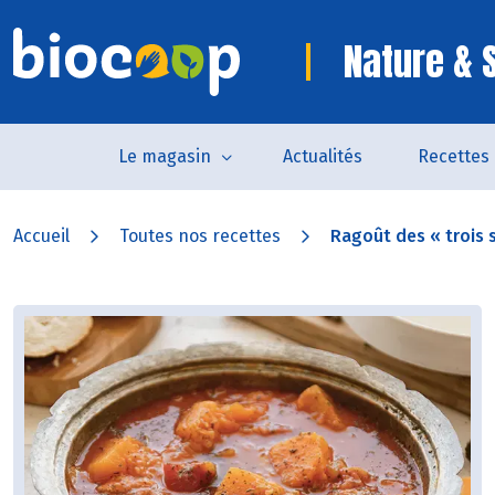
Nature & 
Le magasin
Actualités
Recettes
Accueil
Toutes nos recettes
Ragoût des « trois s