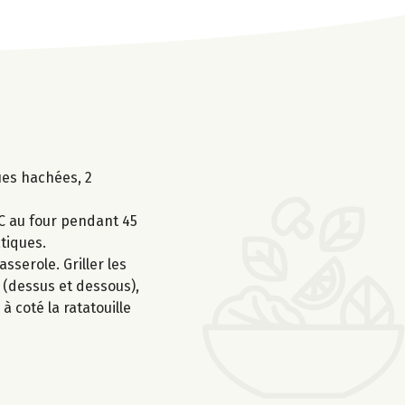
ques hachées, 2
°C au four pendant 45
atiques.
sserole. Griller les
 (dessus et dessous),
 coté la ratatouille