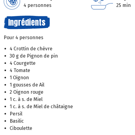
4 personnes
25 min
Ingrédients
Pour 4 personnes
4 Crottin de chèvre
30 g de Pignon de pin
4 Courgette
4 Tomate
1 Oignon
1 gousses de Ail
2 Oignon rouge
1 c. à s. de Miel
1 c. à s. de Miel de châtaigne
Persil
Basilic
Ciboulette