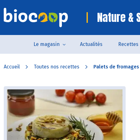
Nature & 
Le magasin
Actualités
Recettes
Accueil
Toutes nos recettes
Palets de fromages 