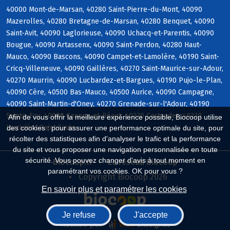
40000 Mont-de-Marsan, 40280 Saint-Pierre-du-Mont, 40090
Mazerolles, 40280 Bretagne-de-Marsan, 40280 Benquet, 40090
Saint-Avit, 40090 Laglorieuse, 40090 Uchacq-et-Parentis, 40090
Bougue, 40090 Artassenx, 40090 Saint-Perdon, 40280 Haut-
Mauco, 40090 Bascons, 40090 Campet-et-Lamolère, 40190 Saint-
Cricq-Villeneuve, 40090 Gaillères, 40270 Saint-Maurice-sur-Adour,
40270 Maurrin, 40090 Lucbardez-et-Bargues, 40190 Pujo-le-Plan,
40090 Cère, 40500 Bas-Mauco, 40500 Aurice, 40090 Campagne,
40090 Saint-Martin-d'Oney, 40270 Grenade-sur-l'Adour, 40190
Sainte-Foy, 40090 Canenx-et-Réaut, 40270 Castandet, 40270
Afin de vous offrir la meilleure expérience possible, Biocoop utilise
Larrivière-Saint-Savin
des cookies : pour assurer une performance optimale du site, pour
récolter des statistiques afin d'analyser le trafic et la performance
du site et vous proposer une navigation personnalisée en toute
sécurité. Vous pouvez changer d'avis à tout moment en
Biocoop.fr
Le réseau Biocoop
paramétrant vos cookies. OK pour vous ?
Copyright Biocoop 2026
En savoir plus et paramétrer les cookies
Je refuse
J'accepte
Réalisé par