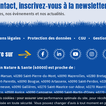
tact, inscrivez-vous à la newsletter
fres, nos événements et nos actualités.
ons légales
Protection des données
CGU
Gestio
re sur
n Nature & Sante (40000) est proche de :
Marsan, 40280 Saint-Pierre-du-Mont, 40090 Mazerolles, 40280 Bretag
t-Parentis, 40090 Bougue, 40090 Artassenx, 40090 Saint-Perdon, 40
leneuve, 40090 Gaillères, 40270 Saint-Maurice-sur-Adour, 40270 Maur
o, 40500 Aurice, 40090 Campagne, 40090 Saint-Martin-d'Oney, 40270 
, 40270 Larrivière-Saint-Savin
es cookies : pour assurer une performance optimale du site, pour récolter
isée en toute sécurité. Vous pouvez changer d'avis à tout moment en 