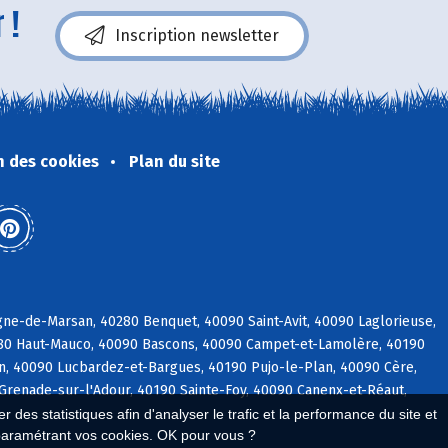
 !
Inscription newsletter
n des cookies
Plan du site
ne-de-Marsan, 40280 Benquet, 40090 Saint-Avit, 40090 Laglorieuse,
280 Haut-Mauco, 40090 Bascons, 40090 Campet-et-Lamolère, 40190
rin, 40090 Lucbardez-et-Bargues, 40190 Pujo-le-Plan, 40090 Cère,
Grenade-sur-l'Adour, 40190 Sainte-Foy, 40090 Canenx-et-Réaut,
 des statistiques afin d'analyser le trafic et la performance du site et
paramétrant vos cookies. OK pour vous ?