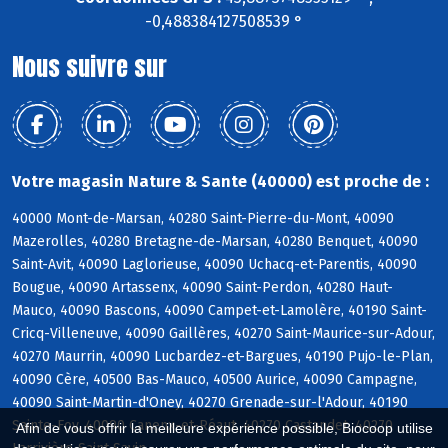
-0,488384127508539 °
Nous suivre sur
Votre magasin Nature & Sante (40000) est proche de :
40000 Mont-de-Marsan, 40280 Saint-Pierre-du-Mont, 40090
Mazerolles, 40280 Bretagne-de-Marsan, 40280 Benquet, 40090
Saint-Avit, 40090 Laglorieuse, 40090 Uchacq-et-Parentis, 40090
Bougue, 40090 Artassenx, 40090 Saint-Perdon, 40280 Haut-
Mauco, 40090 Bascons, 40090 Campet-et-Lamolère, 40190 Saint-
Cricq-Villeneuve, 40090 Gaillères, 40270 Saint-Maurice-sur-Adour,
40270 Maurrin, 40090 Lucbardez-et-Bargues, 40190 Pujo-le-Plan,
40090 Cère, 40500 Bas-Mauco, 40500 Aurice, 40090 Campagne,
40090 Saint-Martin-d'Oney, 40270 Grenade-sur-l'Adour, 40190
Sainte-Foy, 40090 Canenx-et-Réaut, 40270 Castandet, 40270
Afin de vous offrir la meilleure expérience possible, Biocoop utilise