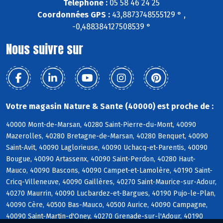
Téléphone :
05 58 46 24 25
Coordonnées GPS :
43,8873748555129 ° ,
-0,488384127508539 °
Nous suivre sur
Votre magasin Nature & Sante (40000) est proche de :
40000 Mont-de-Marsan, 40280 Saint-Pierre-du-Mont, 40090
Mazerolles, 40280 Bretagne-de-Marsan, 40280 Benquet, 40090
Saint-Avit, 40090 Laglorieuse, 40090 Uchacq-et-Parentis, 40090
Bougue, 40090 Artassenx, 40090 Saint-Perdon, 40280 Haut-
Mauco, 40090 Bascons, 40090 Campet-et-Lamolère, 40190 Saint-
Cricq-Villeneuve, 40090 Gaillères, 40270 Saint-Maurice-sur-Adour,
40270 Maurrin, 40090 Lucbardez-et-Bargues, 40190 Pujo-le-Plan,
40090 Cère, 40500 Bas-Mauco, 40500 Aurice, 40090 Campagne,
40090 Saint-Martin-d'Oney, 40270 Grenade-sur-l'Adour, 40190