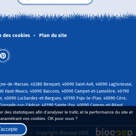
n des cookies
Plan du site
ne-de-Marsan, 40280 Benquet, 40090 Saint-Avit, 40090 Laglorieuse,
280 Haut-Mauco, 40090 Bascons, 40090 Campet-et-Lamolère, 40190
rin, 40090 Lucbardez-et-Bargues, 40190 Pujo-le-Plan, 40090 Cère,
Grenade-sur-l'Adour, 40190 Sainte-Foy, 40090 Canenx-et-Réaut,
 des statistiques afin d'analyser le trafic et la performance du site et
paramétrant vos cookies. OK pour vous ?
'accepte
seau Biocoop
Copyright Biocoop 2026