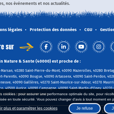
fres, nos événements et nos actualités.
ons légales
Protection des données
CGU
Gestio
re sur
n Nature & Sante (40000) est proche de :
Marsan, 40280 Saint-Pierre-du-Mont, 40090 Mazerolles, 40280 Bretag
t-Parentis, 40090 Bougue, 40090 Artassenx, 40090 Saint-Perdon, 40
leneuve, 40090 Gaillères, 40270 Saint-Maurice-sur-Adour, 40270 Maur
o, 40500 Aurice, 40090 Campagne, 40090 Saint-Martin-d'Oney, 40270 
, 40270 Larrivière-Saint-Savin
es cookies : pour assurer une performance optimale du site, pour récolter
isée en toute sécurité. Vous pouvez changer d'avis à tout moment en 
r plus et paramétrer les cookies
Je refuse
J
Biocoop.fr
Le ré