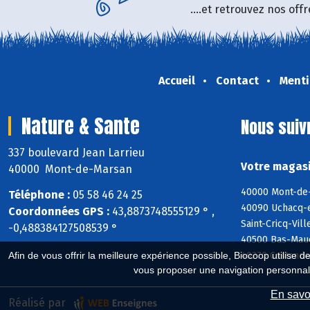
....et retrouvez nos of
Accueil
Contact
Menti
Nature & Sante
Nous suiv
337 boulevard Jean Larrieu
Votre magasi
40000 Mont-de-Marsan
40000 Mont-de-
Téléphone :
05 58 46 24 25
40090 Uchacq-e
Coordonnées GPS :
43,8873748555129 ° ,
Saint-Cricq-Vil
-0,488384127508539 °
40500 Bas-Mauc
40270 Castandet
Afin de vous offrir la meilleure expérience possible, Biocoop utilise d
vous proposer une navigation personnal
En savoi
Réalisé par