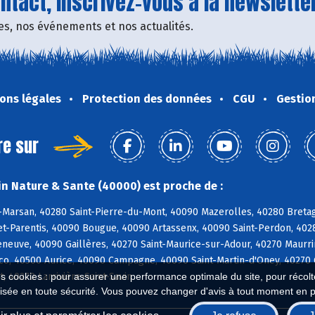
tact, inscrivez-vous à la newsletter
fres, nos événements et nos actualités.
ons légales
Protection des données
CGU
Gestio
re sur
n Nature & Sante (40000) est proche de :
Marsan, 40280 Saint-Pierre-du-Mont, 40090 Mazerolles, 40280 Bretag
t-Parentis, 40090 Bougue, 40090 Artassenx, 40090 Saint-Perdon, 40
leneuve, 40090 Gaillères, 40270 Saint-Maurice-sur-Adour, 40270 Maur
o, 40500 Aurice, 40090 Campagne, 40090 Saint-Martin-d'Oney, 40270 
, 40270 Larrivière-Saint-Savin
es cookies : pour assurer une performance optimale du site, pour récolter
isée en toute sécurité. Vous pouvez changer d'avis à tout moment en 