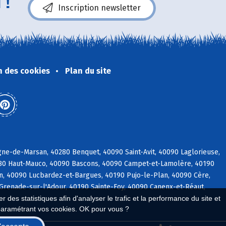
 !
Inscription newsletter
n des cookies
Plan du site
ne-de-Marsan, 40280 Benquet, 40090 Saint-Avit, 40090 Laglorieuse,
280 Haut-Mauco, 40090 Bascons, 40090 Campet-et-Lamolère, 40190
rin, 40090 Lucbardez-et-Bargues, 40190 Pujo-le-Plan, 40090 Cère,
Grenade-sur-l'Adour, 40190 Sainte-Foy, 40090 Canenx-et-Réaut,
 des statistiques afin d'analyser le trafic et la performance du site et
paramétrant vos cookies. OK pour vous ?