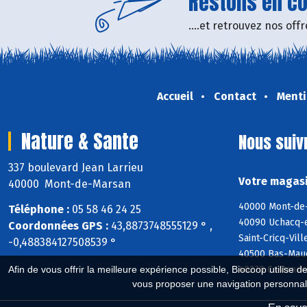
Restons en con
....et retrouvez nos of
Accueil
Contact
Menti
Nature & Sante
Nous suiv
337 boulevard Jean Larrieu
Votre magasi
40000 Mont-de-Marsan
40000 Mont-de-
Téléphone :
05 58 46 24 25
40090 Uchacq-e
Coordonnées GPS :
43,8873748555129 ° ,
Saint-Cricq-Vil
-0,488384127508539 °
40500 Bas-Mauc
40270 Castandet
Afin de vous offrir la meilleure expérience possible, Biocoop utilise d
vous proposer une navigation personnal