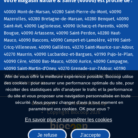
Votre magasin Nature & Sante (40000) est proche de :
40000 Mont-de-Marsan, 40280 Saint-Pierre-du-Mont, 40090
Mazerolles, 40280 Bretagne-de-Marsan, 40280 Benquet, 40090
Saint-Avit, 40090 Laglorieuse, 40090 Uchacq-et-Parentis, 40090
Bougue, 40090 Artassenx, 40090 Saint-Perdon, 40280 Haut-
Mauco, 40090 Bascons, 40090 Campet-et-Lamolère, 40190 Saint-
Cricq-Villeneuve, 40090 Gaillères, 40270 Saint-Maurice-sur-Adour,
40270 Maurrin, 40090 Lucbardez-et-Bargues, 40190 Pujo-le-Plan,
40090 Cère, 40500 Bas-Mauco, 40500 Aurice, 40090 Campagne,
40090 Saint-Martin-d'Oney, 40270 Grenade-sur-l'Adour, 40190
Sainte-Foy, 40090 Canenx-et-Réaut, 40270 Castandet, 40270
Afin de vous offrir la meilleure expérience possible, Biocoop utilise
Larrivière-Saint-Savin
des cookies : pour assurer une performance optimale du site, pour
récolter des statistiques afin d'analyser le trafic et la performance
du site et vous proposer une navigation personnalisée en toute
sécurité. Vous pouvez changer d'avis à tout moment en
Biocoop.fr
Le réseau Biocoop
paramétrant vos cookies. OK pour vous ?
Copyright Biocoop 2026
En savoir plus et paramétrer les cookies
Je refuse
J'accepte