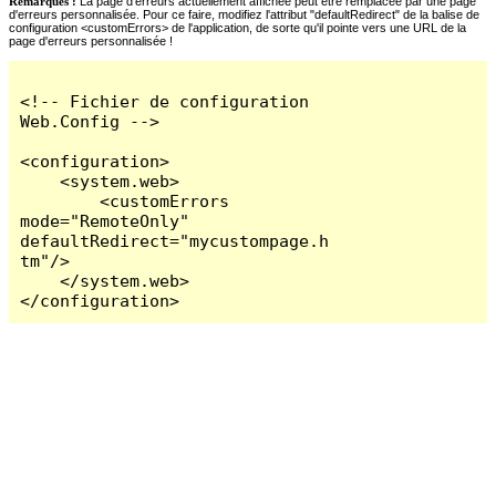
Remarques :
La page d'erreurs actuellement affichée peut être remplacée par une page
d'erreurs personnalisée. Pour ce faire, modifiez l'attribut "defaultRedirect" de la balise de
configuration <customErrors> de l'application, de sorte qu'il pointe vers une URL de la
page d'erreurs personnalisée !
<!-- Fichier de configuration 
Web.Config -->

<configuration>

    <system.web>

        <customErrors 
mode="RemoteOnly" 
defaultRedirect="mycustompage.h
tm"/>

    </system.web>

</configuration>