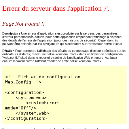
Erreur du serveur dans l'application '/'.
Page Not Found !!
Description :
Une erreur d'application s'est produite sur le serveur. Les paramètres
d'erreur personnalisés actuels pour cette application empêchent l'affichage à distance
des détails de l'erreur de l'application (pour des raisons de sécurité). Cependant, ils
peuvent être affichés par les navigateurs qui s'exécutent sur l'ordinateur serveur local.
Détails =
Pour permettre l'affichage des détails de ce message d'erreur spécifique sur les
ordinateurs distants, créez une balise <customErrors> dans un fichier de configuration
"web.config" situé dans le répertoire racine de l'application Web en cours. Attribuez
ensuite la valeur "off" à l'attribut "mode" de cette balise <customErrors>.
<!-- Fichier de configuration 
Web.Config -->

<configuration>

    <system.web>

        <customErrors 
mode="Off"/>

    </system.web>

</configuration>