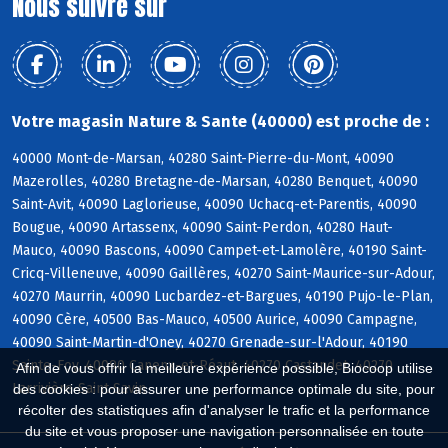
Nous suivre sur
Votre magasin Nature & Sante (40000) est proche de :
40000 Mont-de-Marsan, 40280 Saint-Pierre-du-Mont, 40090
Mazerolles, 40280 Bretagne-de-Marsan, 40280 Benquet, 40090
Saint-Avit, 40090 Laglorieuse, 40090 Uchacq-et-Parentis, 40090
Bougue, 40090 Artassenx, 40090 Saint-Perdon, 40280 Haut-
Mauco, 40090 Bascons, 40090 Campet-et-Lamolère, 40190 Saint-
Cricq-Villeneuve, 40090 Gaillères, 40270 Saint-Maurice-sur-Adour,
40270 Maurrin, 40090 Lucbardez-et-Bargues, 40190 Pujo-le-Plan,
40090 Cère, 40500 Bas-Mauco, 40500 Aurice, 40090 Campagne,
40090 Saint-Martin-d'Oney, 40270 Grenade-sur-l'Adour, 40190
Sainte-Foy, 40090 Canenx-et-Réaut, 40270 Castandet, 40270
Afin de vous offrir la meilleure expérience possible, Biocoop utilise
Larrivière-Saint-Savin
des cookies : pour assurer une performance optimale du site, pour
récolter des statistiques afin d'analyser le trafic et la performance
du site et vous proposer une navigation personnalisée en toute