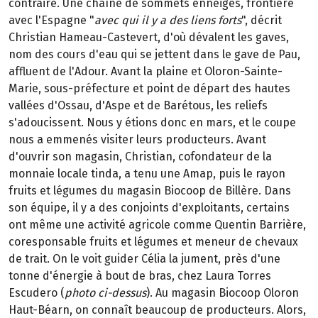
contraire. Une chaîne de sommets enneigés, frontière
avec l'Espagne "
avec qui il y a des liens forts
", décrit
Christian Hameau-Castevert, d'où dévalent les gaves,
nom des cours d'eau qui se jettent dans le gave de Pau,
affluent de l'Adour. Avant la plaine et Oloron-Sainte-
Marie, sous-préfecture et point de départ des hautes
vallées d'Ossau, d'Aspe et de Barétous, les reliefs
s'adoucissent. Nous y étions donc en mars, et le coupe
nous a emmenés visiter leurs producteurs. Avant
d'ouvrir son magasin, Christian, cofondateur de la
monnaie locale tinda, a tenu une Amap, puis le rayon
fruits et légumes du magasin Biocoop de Billère. Dans
son équipe, il y a des conjoints d'exploitants, certains
ont même une activité agricole comme Quentin Barrière,
coresponsable fruits et légumes et meneur de chevaux
de trait. On le voit guider Célia la jument, près d'une
tonne d'énergie à bout de bras, chez Laura Torres
Escudero (
photo ci-dessus
). Au magasin Biocoop Oloron
Haut-Béarn, on connaît beaucoup de producteurs. Alors,