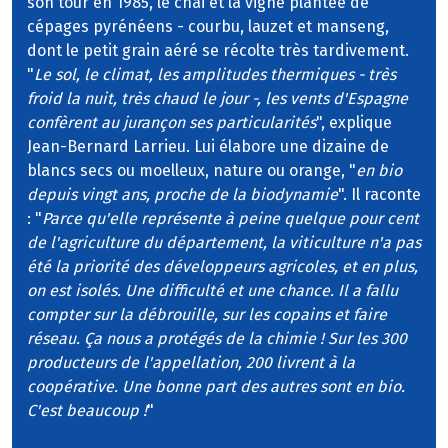
son tour en 1985, le chai et la vigne plantée de
cépages pyrénéens - courbu, lauzet et manseng,
dont le petit grain aéré se récolte très tardivement.
"
Le sol, le climat, les amplitudes thermiques - très
froid la nuit, très chaud le jour -, les vents d'Espagne
confèrent au jurançon ses particularités
", explique
Jean-Bernard Larrieu. Lui élabore une dizaine de
blancs secs ou moelleux, nature ou orange, "
en bio
depuis vingt ans, proche de la biodynamie
". Il raconte
: "
Parce qu'elle représente à peine quelque pour cent
de l'agriculture du département, la viticulture n'a pas
été la priorité des développeurs agricoles, et en plus,
on est isolés. Une difficulté et une chance. Il a fallu
compter sur la débrouille, sur les copains et faire
réseau. Ça nous a protégés de la chimie ! Sur les 300
producteurs de l'appellation, 200 livrent à la
coopérative. Une bonne part des autres sont en bio.
C'est beaucoup !
"